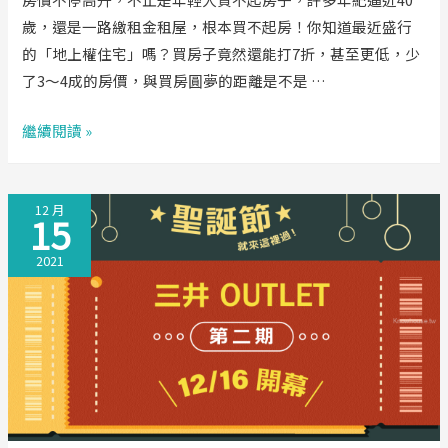
全
歲，還是一路繳租金租屋，根本買不起房！你知道最近盛行
攻
的「地上權住宅」嗎？買房子竟然還能打7折，甚至更低，少
略
了3～4成的房價，與買房圓夢的距離是不是 …
買
繼續閱讀 »
房
子
12 月
用
15
7
2021
折
換
70
年，
30
歲
住