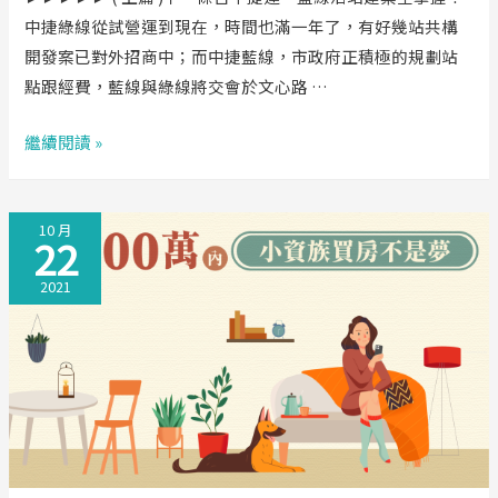
篇
中捷綠線從試營運到現在，時間也滿一年了，有好幾站共構
)
開發案已對外招商中；而中捷藍線，市政府正積極的規劃站
點跟經費，藍線與綠線將交會於文心路 …
下
繼續閱讀 »
一
條
10 月
台
22
中
2021
捷
運，
藍
線
沿
站
建