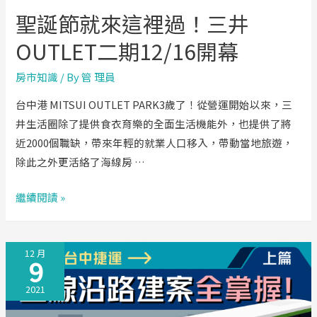
到
聖誕節就來這裡過！三井
100
歲！
OUTLET二期12/16開幕
房市知識
/ By
管 理員
台中港 MITSUI OUTLET PARK3歲了！從營運開始以來，三
井生活圈除了提供食衣育樂的全面生活機能外，也提供了將
近2000個職缺，帶來年輕的就業人口移入，帶動當地旅遊，
除此之外更活絡了海線房 …
聖
繼續閱讀 »
誕
節
12 月
就
9
來
2021
這
裡