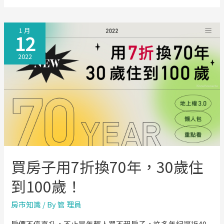
咖
建
1 月
商
12
買
2022
地
不
手
軟，
14
期
鑽
石
買房子用7折換70年，30歲住
重
劃
到100歲！
區-
房市知識
/ By
管 理員
新
案
房價不停高升，不止是年輕人買不起房子，許多年紀逼近40