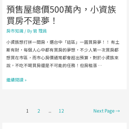
案
預售屋總價500萬內，小資族
全
掌
買房不是夢！
握！
房市知識
/ By
管 理員
(
下
小資族想打拼一間房，選台中「這區」一圓買房夢！！ 有土
篇
斯有財，每個人心中都有買房的夢想，不少人第一次買房都
)
想買在市區，而市心房價通常都會超出預算，對於小資族來
說，不吃不喝買房還是不可能的任務！但房租漲 …
預
繼續閱讀 »
售
屋
總
文
1
2
...
12
Next Page
→
價
章
500
導
萬