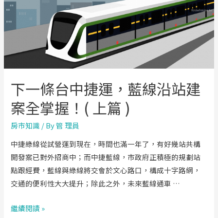
過！
三
井
OUTLET
二
期
下一條台中捷運，藍線沿站建
12/16
開
案全掌握！( 上篇 )
幕
房市知識
/ By
管 理員
中捷綠線從試營運到現在，時間也滿一年了，有好幾站共構
開發案已對外招商中；而中捷藍線，市政府正積極的規劃站
點跟經費，藍線與綠線將交會於文心路口，構成十字路網，
交通的便利性大大提升；除此之外，未來藍線通車 …
下
繼續閱讀 »