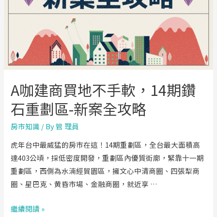
A咖建商買地不手軟，14期鑽
石重劃區-新案全攻略
房市知識
/ By
管 理員
虎年台中最威猛的房市在這！14期重劃區，全台最大面積高
達403公頃，採低密度開發，重劃區內優質街廓，緊靠十一期
重劃區，西側為水湳經貿園區，擁文心中清商圈、四張犁商
圈、星巴克、黄昏市場、金融商圈，就近享 …
A
繼續閱讀 »