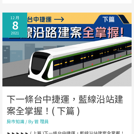
一
條
12 月
台
8
中
2021
捷
運，
藍
線
沿
站
建
案
下一條台中捷運，藍線沿站建
全
掌
案全掌握！( 下篇 )
握！
房市知識
/ By
管 理員
(
上
►►►►► ( 上篇 )下一條台中捷運，藍線沿站建案全掌握！