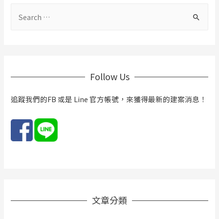
覽
內，
S
小
e
資
a
族
r
買
c
房
Follow Us
h
不
f
追蹤我們的FB 或是 Line 官方帳號，來獲得最新的建案消息！
是
o
夢！
r
:
文章分類