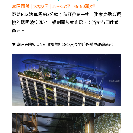
富旺國際 | 大樓2房 | 19～27坪 | 45-50萬/坪
距離B13站 車程約3分鐘；秋紅谷第一排，建案亮點為頂
樓的透明凌空泳池，規劃開放式廚房、廁浴擁有四件式
衛浴。
▼ 富旺天際W ONE 頂樓設計28公尺長的戶外懸空玻璃泳池