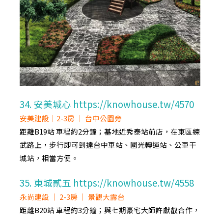
34. 安美城心 https://knowhouse.tw/4570
安美建設｜2-3房 ｜ 台中公園旁
距離B19站 車程約2分鐘；基地近秀泰站前店，在東區練
武路上，步行即可到達台中車站、國光轉運站、公車干
城站，相當方便。
35. 東城貳五 https://knowhouse.tw/4558
永尚建設 ｜ 2-3房 ｜ 景觀大露台
距離B20站 車程約3分鐘；與七期豪宅大師許獻叡合作，