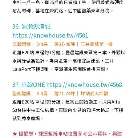
主打一戶一島、僅25戶的日系精工宅，使用義式高硬度
耐刮磁磚；基地在練武路，近中國醫藥東區分院。
36. 浩瀚湖濱城
https://knowhouse.tw/4501
浩瀚開發｜ 2-4房 ｜ 建27-48坪｜ 三井商城第一排
距離B20站 車程約1分鐘；豐邑建設東區第三案，外觀以
水與綠做為設計，為東區第一高樓宜居建築，三井
LalaPort下樓即到，享湖濱生態園區首排景觀。
37. 京綻ONE https://knowhouse.tw/4568
聖俯建設｜ 3-4房 ｜ 建71-74坪｜ 坪站前大坪數
距離B20站 車程約3分鐘；建案已開始動工，採用Alfa
Safe柱中柱工法結構，東區內少見的70坪大格局，下樓
就到秀泰廣場。
★ 提醒您，捷運藍線車站位置參考公示資料、與建