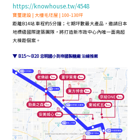
https://knowhouse.tw/4548
寶璽建設 | 大樓毛坯屋 | 100-130坪
距離B14站 車程約5分鐘；七期坪數最大產品，邀請日本
地標級國際建築團隊，將打造新市政中心內唯一面南超
大棟距個案。
▼ B15～B20
忠明國小到帝國製糖廠 沿線推案