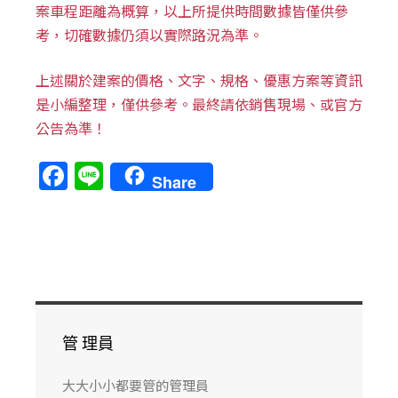
案車程距離為概算，以上所提供時間數據皆僅供參
考，切確數據仍須以實際路況為準。
上述關於建案的價格、文字、規格、優惠方案等資訊
是小編整理，僅供參考。最終請依銷售現場、或官方
公告為準！
F
Li
Share
a
n
c
e
e
b
o
o
管 理員
k
大大小小都要管的管理員