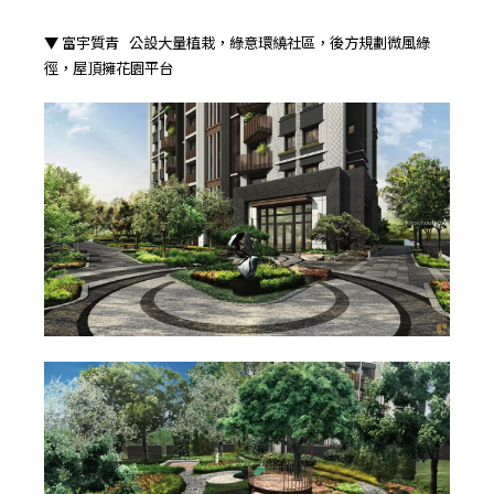
▼ 富宇質青 公設大量植栽，綠意環繞社區，後方規劃微風綠
徑，屋頂擁花園平台