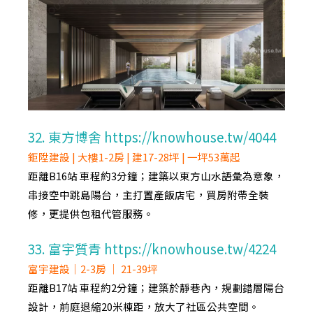
32. 東方博舍 https://knowhouse.tw/4044
鉅陞建設 | 大樓1-2房 | 建17-28坪 | 一坪53萬起
距離B16站 車程約3分鐘；建築以東方山水語彙為意象，
串接空中跳島陽台，主打置產飯店宅，買房附帶全裝
修，更提供包租代管服務。
33. 富宇質青 https://knowhouse.tw/4224
富宇建設｜2-3房 ｜ 21-39坪
距離B17站 車程約2分鐘；建築於靜巷內，規劃錯層陽台
設計，前庭退縮20米棟距，放大了社區公共空間。