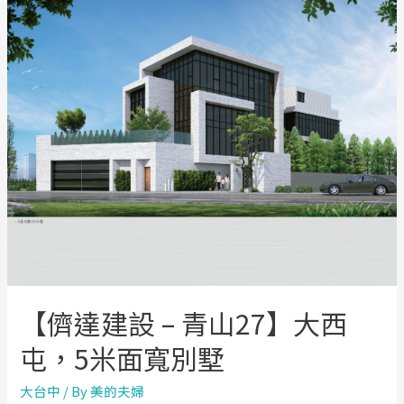
田】
健
康
公
園
宅
【儕達建設 – 青山27】大西
屯，5米面寬別墅
大台中
/ By
美的夫婦