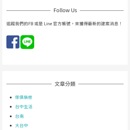
5
c
米
Follow Us
h
面
f
追蹤我們的FB 或是 Line 官方帳號，來獲得最新的建案消息！
寬
o
別
r
墅
:
文章分類
傢俱裝修
台中生活
台南
大台中