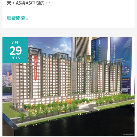
天，A5與A6中間的 …
【睦
繼續閱讀 »
昇‧
知
3 月
屋】
29
崗
2016
石
電
梯
美
墅