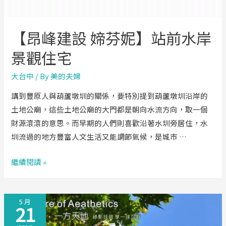
謙
建
【昂峰建設 媂芬妮】站前水岸
築
景觀住宅
大台中
/ By
美的夫婦
講到豐原人與葫蘆墩圳的關係，要特別提到葫蘆墩圳沿岸的
土地公廟，這些土地公廟的大門都是朝向水流方向，取一個
財源滾滾的意思。而早期的人們則喜歡沿著水圳旁居住，水
圳流過的地方豐富人文生活又能調節氣候，是城市 …
【昂
繼續閱讀 »
峰
建
5 月
設
21
媂