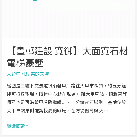
【豐邨建設 寬御】大面寬石材
電梯豪墅
大台中
/ By
美的夫婦
從國道三號下交流道後沿著甲后路往大甲市區開，約五分鐘
即可抵達現場，接待中心就在現場。 離大甲車站、鎮瀾宮等
鬧區也是再沿著甲后路繼續走，三分鐘就可以到。基地位於
大甲車站東側地勢較高的區域，在方便熱鬧與交 …
【豐
繼續閱讀 »
邨