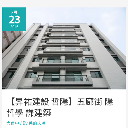
建
5 月
設
23
寬
2016
御】
大
面
寬
石
材
電
梯
豪
墅
【昇祐建設 哲隱】五廊街 隱
哲學 謙建築
大台中
/ By
美的夫婦