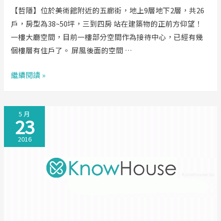
【哲隱】位於美術館附近的五廊街，地上9層地下2層，共26
戶，房型為38~50坪，三到四房 站在建築物的正前方仰望！
一樓大廳空間，目前一樓部分空間作為接待中心，已經有幾
個樓層有住戶了。 屏風後面的空間 …
【昇
繼續閱讀 »
祐
建
5 月
設
23
哲
2016
隱】
五
廊
街
隱
哲
學