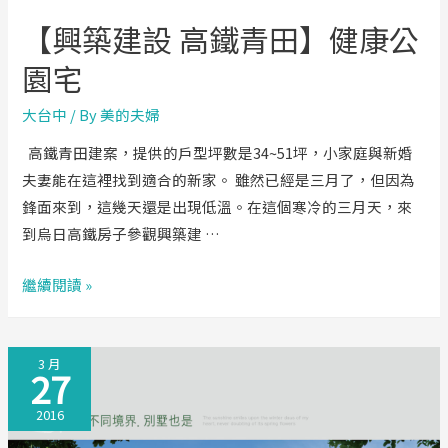
【興築建設 高鐵青田】健康公
園宅
大台中
/ By
美的夫婦
高鐵青田建案，提供的戶型坪數是34~51坪，小家庭與新婚
夫妻能在這裡找到適合的新家。 雖然已經是三月了，但因為
鋒面來到，這幾天還是出現低溫。在這個寒冷的三月天，來
到烏日高鐵房子參觀興築建 …
【興
繼續閱讀 »
築
建
3 月
設
27
高
2016
鐵
青