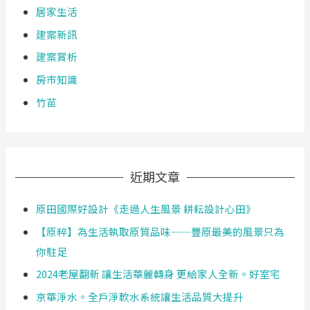
居家生活
建案新訊
建案賞析
房市知識
竹苗
近期文章
原田國際好設計《走過人生風景 耕耘設計心田》
【原粹】為生活執取原質品味——豐原最美的風景只為
你駐足
2024老屋翻新 讓生活華麗轉身 更給家人全新。好室宅
京華淨水。全戶淨軟水系統讓生活品質大提升