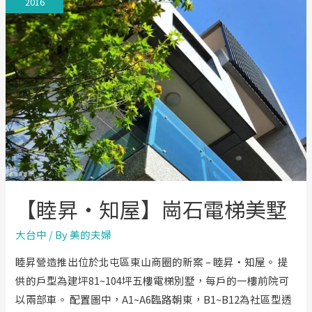
2016
芬
妮】
站
前
水
岸
景
觀
住
宅
【睦昇‧知屋】崗石電梯美墅
大台中
/ By
美的夫婦
睦昇營造推出位於北屯區東山商圈的新案 – 睦昇‧知屋。 提
供的戶型為建坪81~104坪五樓電梯別墅，每戶的一樓前院可
以兩部車。 配置圖中，A1~A6臨路朝東，B1~B12為社區型透