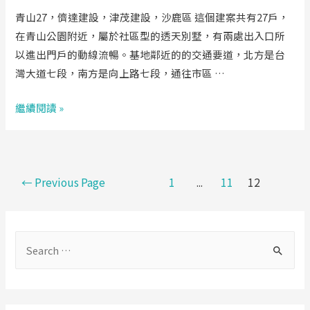
青山27，儕達建設，津茂建設，沙鹿區 這個建案共有27戶，
在青山公園附近，屬於社區型的透天別墅，有兩處出入口所
以進出門戶的動線流暢。基地鄰近的的交通要道，北方是台
灣大道七段，南方是向上路七段，通往市區 …
【儕
繼續閱讀 »
達
建
設
文
←
Previous Page
1
...
11
12
–
章
青
導
山
覽
27】
S
大
e
西
a
屯，
r